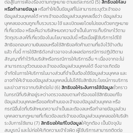
ต่อสู้ในการฟ้องร้องตามกฎหมาย ตามแต่ละกรณี (5)
สิทธิขอให้ลบ
หรือทำลายข้อมูล
หรือทำให้เป็นข้อมูลที่ไม่สามารถระบุตัวเจ้าของ
ข้อมูลส่วนบุคคลได้ หากเจ้าของข้อมูลส่วนบุคคลเชื่อว่า ข้อมูลส่วน
บุคคลของตนถูกเก็บรวบรวม ใช้ และเปิดเผยโดยไม่ชอบด้วยกฎหมาย
ที่เกี่ยวข้อง หรือเห็นว่าบริษัทหมดความจำเป็นในการเก็บรักษาไว้ตาม
วัตถุประสงค์ที่เกี่ยวข้องในนโยบายฉบับนี้ หรือเมื่อผู้ใช้บริการได้ใช้
สิทธิขอถอนความยินยอมหรือใช้สิทธิขอคัดค้านตามที่แจ้งไว้ข้างต้น
แล้ว ทั้งนี้ การใช้สิทธิดังกล่าวอาจจะส่งผลต่อกรณีการปฏิบัติตาม
สัญญาที่ทำไว้กับบริษัทหรือกรณีการให้บริการอื่น ๆ เนื่องจากจะไม่
สามารถระบุตัวตนของเจ้าของข้อมูลส่วนบุคคลได้ จึงอาจเกิดข้อ
จำกัดในการให้บริการในบางส่วนที่จำเป็นต้องใช้ข้อมูลส่วนบุคคล และ
อาจทำให้เจ้าของข้อมูลส่วนบุคคลนั้นไม่ได้รับสิทธิประโยชน์การบริการ
และข่าวสารจากบริษัทต่อไป (6)
สิทธิขอให้ระงับการใช้ข้อมูล
ชั่วคราว
ในกรณีที่บริษัทอยู่ระหว่างตรวจสอบตามคำร้องขอใช้สิทธิขอแก้ไข
ข้อมูลส่วนบุคคลหรือขอคัดค้านของเจ้าของข้อมูลส่วนบุคคล หรือ
กรณีอื่นใดที่บริษัทหมดความจำเป็นและต้องลบหรือทำลายข้อมูลส่วน
บุคคลตามกฎหมายที่เกี่ยวข้องแต่เจ้าของข้อมูลส่วนบุคคลขอให้บริษัท
ระงับการใช้แทน (7)
สิทธิขอให้แก้ไขข้อมูล
ให้ถูกต้อง เป็นปัจจุบัน
สมบูรณ์ และไม่ก่อให้เกิดความเข้าใจผิด ผู้ใช้บริการสามารถติดต่อ