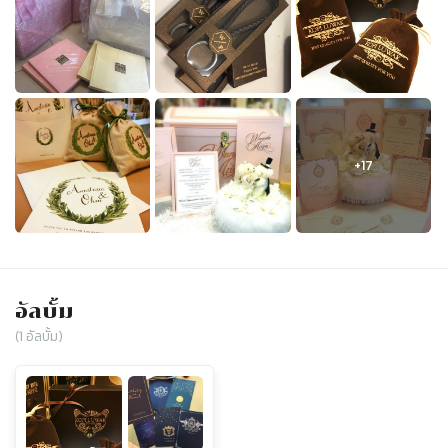
อัลบั้ม
(
1
อัลบั้ม)