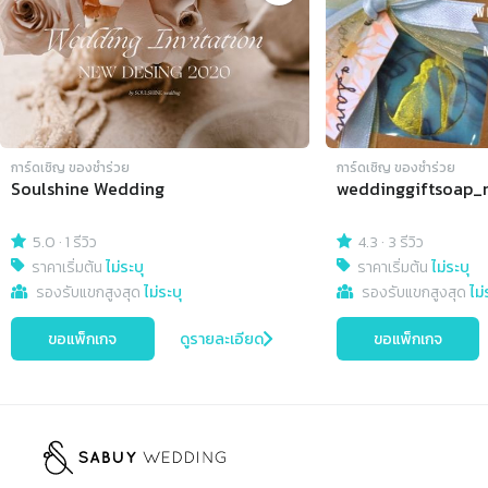
การ์ดเชิญ​ ของชำร่วย
การ์ดเชิญ​ ของชำร่วย
Soulshine Wedding
weddinggiftsoap_
5.0
·
1 รีวิว
4.3
·
3 รีวิว
ราคาเริ่มต้น
ไม่ระบุ
ราคาเริ่มต้น
ไม่ระบุ
รองรับแขกสูงสุด
ไม่ระบุ
รองรับแขกสูงสุด
ไม่
ขอแพ็กเกจ
ดูรายละเอียด
ขอแพ็กเกจ