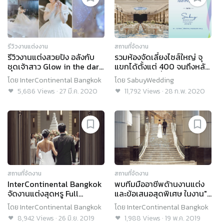
รีวิวงานแต่งงาน
สถานที่จัดงาน
รีวิวงานแต่งสวยปัง อลังกับ
รวมห้องจัดเลี้ยงไซส์ใหญ่ จุ
ชุดเจ้าสาว Glow in the dark
แขกได้ตั้งแต่ 400 จนถึงหลัก
เรืองแสงได้ @
พัน! (Part 1) ที่งาน
โดย
InterContinental Bangkok
โดย
SabuyWedding
InterContinental Bangkok
SabuyWedding Festival
5,686
Views
·
27 มี.ค. 2020
11,792
Views
·
28 ก.พ. 2020
2020
สถานที่จัดงาน
สถานที่จัดงาน
InterContinental Bangkok
พบทีมมืออาชีพด้านงานแต่ง
จัดงานแต่งสุดหรู Full
และข้อเสนอสุดพิเศษ ในงาน"
Option ในราคาที่คุณคาดไม่
Wedding In Style" 1-2 มิ.ย.
โดย
InterContinental Bangkok
โดย
InterContinental Bangkok
ถึง!
นี้ @ InterContinental
8,942
Views
·
26 มิ.ย. 2019
1,988
Views
·
19 พ.ค. 2019
Bangkok