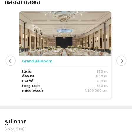
ห้องจัดเลี้ยง
Slide 1 of 2
Grand Ballroom
Pinnac
โต๊ะจีน
550 คน
โต๊ะจีน
ค๊อกเทล
800 คน
ค๊อกเทล
บุฟเฟ่ต์
400 คน
บุฟเฟ่ต์
Long Table
550 คน
Long Ta
ค่าใช้จ่ายขั้นต่ำ
1,200,000 บาท
ค่าใช้จ่าย
รูปภาพ
(
26
รูปภาพ)