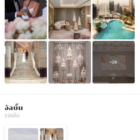
อัลบั้ม
(
1
อัลบั้ม)