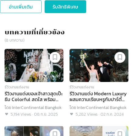
อ่านเพิ่มเติม
รับสิทธิพิเศษ
บทความที่เกี่ยวข้อง
(
8
บทความ)
รีวิวงานแต่งงาน
รีวิวงานแต่งงาน
รีวิวงานแต่งของเจ้าสาวสุดเป๊ะ
รีวิวงานแต่ง Modern Luxury
ธีม Colorful สดใส พร้อม
ผสมความเรียบหรูกับปาร์ตี้
เซอร์ไพรส์ศิลปินดัง
แบบมินิคอนเสิร์ต
โดย
InterContinental Bangkok
โดย
InterContinental Bangkok
@InterContinental
@InterContinental
5,194
Views
·
08 ก.ย. 2025
5,282
Views
·
02 ก.ค. 2024
Bangkok
Bangkok