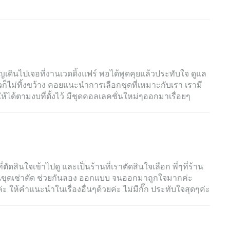
ิญเดินไปเจอที่งานเวดดิ้งแฟร์ พอได้พูดคุยแล้วประทับใจ ดูแล
ก็ไม่ทิ้งขว้าง คอยแนะนำการเลือกชุดที่เหมาะกับเรา เรามี
้ได้ตามงบที่ตั้งไว้ มีชุดคอลเลคชั่นใหม่ๆออกมาเรื่อยๆ
่ตัดสินใจเข้าไปดู และเป็นร้านที่เราตัดสินใจเลือก พี่ๆที่ร้าน
นขุดเช่าตัด ช่วยกันลอง ออกแบบ จนออกมาถูกใจมากค่ะ
ห้คำแนะนำในเรื่องอื่นๆด้วยค่ะ ไม่มีกั๊ก ประทับใจสุดๆค่ะ