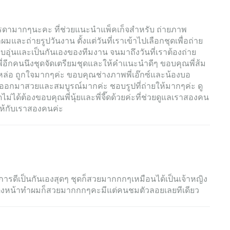
รดามากๆนะคะ ที่ช่วยแนะนำแพ็คเก็จสำหรับ ถ่ายภาพ
ำผมและถ่ายรูปวันงาน ตั้งแต่วันที่เราเข้าไปเลือกชุดเพื่อถ่าย
มอบอุ่นและเป็นกันเองของทีมงาน จนมาถึงวันที่เราต้องถ่าย
ะพี่อีกคนนึงชุดจัดเตรียมชุดและให้คำแนะนำดีๆ ขอบคุณพี่ส้ม
หล่อ ถูกใจมากๆค่ะ ขอบคุณช่างภาพพี่เอ๊กซ์และน้องบอ
ออกมาสวยและสมบูรณ์มากค่ะ ชอบรูปที่ถ่ายให้มากๆค่ะ ดู
ไม่ได้ต้องขอบคุณพี่นุ้ยและพี่จี๊ดด้วยค่ะที่ช่วยดูแลเราสองคน
้กับเราสองคนค่ะ
รดีเป็นกันเองสุดๆ ชุดก็สวยมากกกๆเหมือนได้เป็นเจ้าหญิง
วแต่งหน้าทำผมก็สวยมากกกๆคะมีแต่คนชมตัวลอยเลยทีเดียว