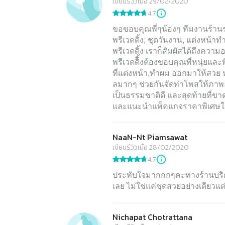
เขียนรีวิวเมื่อ 29/02/2020
4.7
ขอขอบคุณพี่ๆน้องๆ ทีมงานร้าน
พรีเวดดิ้ง, ชุดวันงาน, แต่งหน้าท
พรีเวดดิ้ง เราก็สัมผัสได้ถึงควา
พรีเวดดิิ้งต้องขอบคุณพี่หนุ่ยแล
ที่แต่งหน้า,ทำผม ออกมาให้สวย 
ลมากๆ ช่วยกันจัดท่าโพสให้ภาพ
เป็นธรรมชาติดี และสุดท้ายที่ขาด
และแนะนำแพ็คแกจราคาพิเศษให
NaaN-Nt Piamsawat
เขียนรีวิวเมื่อ 28/02/2020
4.7
ประทับใจมากกกๆคะทางร้านบริกา
เลย ไม่ใช่แค่ชุดสวยอย่างเดีย
Nichapat Chotrattana