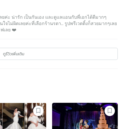
ยค่ะ น่ารัก เป็นกันเอง และดูแลแอนกับพี่เอกได้ดีมากๆ
ินใจไม่ผิดเลยค่ะที่เลือกร้านรดา.. รูปพรีเวดดิ้งก็สวยมากๆเลย
ลิฟเลย ❤️
ดูรีวิวเพิ่มเติม