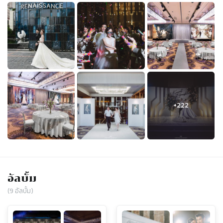
อัลบั้ม
(
9
อัลบั้ม)