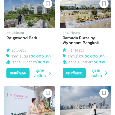
สถานที่จัดงาน
สถานที่จัดงาน
Reignwood Park
Ramada Plaza by
Wyndham Bangkok
Menam Riverside
ยังไม่มีรีวิว
4.8
·
14 รีวิว
ราคาเริ่มต้น
300,000 บาท
ราคาเริ่มต้น
50,000 บาท
รองรับแขกสูงสุด
800 คน
รองรับแขกสูงสุด
500 คน
ดูราย
ดูราย
ขอแพ็กเกจ
ขอแพ็กเกจ
ละเอียด
ละเอียด